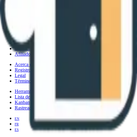
Client Lounge
Solución de software de portal de clientes de marca blanca
Recursos
Soporte
Contacto
Afiliados
Acerca de
Registro de cambios
Legal
Términos y Condiciones
Herramientas gratuitas
Lista de verificación de incorporación de clientes
Kanban
Rastreador de tiempo
en
fr
es