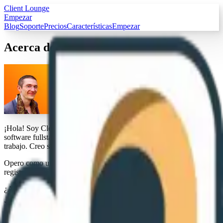
Client Lounge
Empezar
Blog
Soporte
Precios
Características
Empezar
Acerca de
¡Hola! Soy Clément, creador de Client Lounge. Soy un ingeniero de
software fullstack y ayudo a las empresas a automatizar sus flujos de
trabajo. Creo sitios web, herramientas y aplicaciones, como esta.
Opero como una empresa individual (<em>autoentrepreneur</em>)
registrada en Francia, donde resido con mi familia cerca de Poitiers.
¿Alguna pregunta? Contácteme en
hello@client-lounge.com